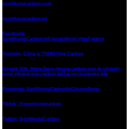
sonnhungcarbon.com
sonnhungcarbon.vn
Facebook:
SonNhungCarbon.InChuyenNuoc.VinaCarbon
Youtube: Công ty TNHH Vina Carbon
Google Site: https://son-nhung-carbon-son-in-chuyen-
nuoc-nhung-son-carbon-tai-ha-noi.business.site
Printerest: SonNhungCarbonInChuyenNuoc
Tiktok: @sonnhungcarbon
Twitter: SonNhungCarbon