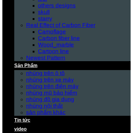
others designs
skull
starry
Real Effect of Carbon Fiber
Camoflage
Carbon fiber line
Wood_marble
Cartoon line
Newest Pattern
Sản Phẩm
nhúng trên ô tô
nhúng trên xe máy
nhúng trên điện máy
nhúng mũ bảo hiểm
nhúng đồ gia dụng
nhúng nội thất
sản phẩm khác
Tin tức
video