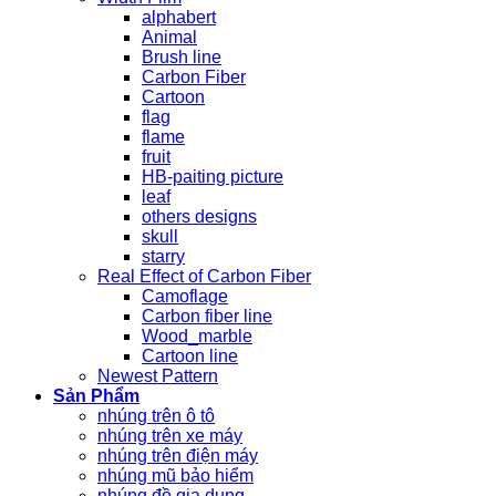
alphabert
Animal
Brush line
Carbon Fiber
Cartoon
flag
flame
fruit
HB-paiting picture
leaf
others designs
skull
starry
Real Effect of Carbon Fiber
Camoflage
Carbon fiber line
Wood_marble
Cartoon line
Newest Pattern
Sản Phẩm
nhúng trên ô tô
nhúng trên xe máy
nhúng trên điện máy
nhúng mũ bảo hiểm
nhúng đồ gia dụng