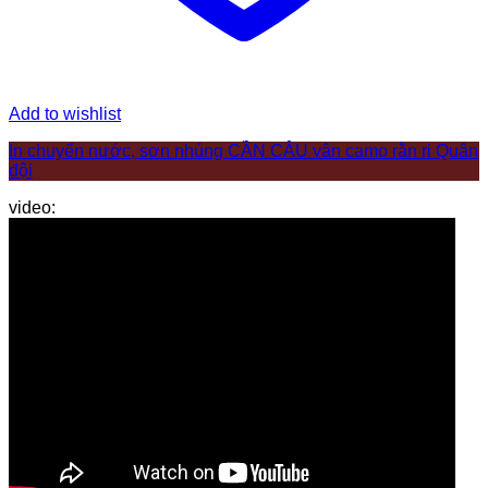
Add to wishlist
In chuyển nước, sơn nhúng CẦN CÂU vân camo rằn ri Quân
đội
video: