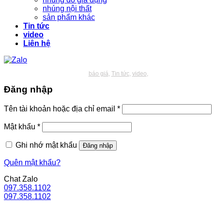
nhúng nội thất
sản phẩm khác
Tin tức
video
Liên hệ
báo giá
Tin tức
video
Đăng nhập
Bắt
Tên tài khoản hoặc địa chỉ email
*
buộc
Bắt
Mật khẩu
*
buộc
Ghi nhớ mật khẩu
Đăng nhập
Quên mật khẩu?
Chat Zalo
097.358.1102
097.358.1102