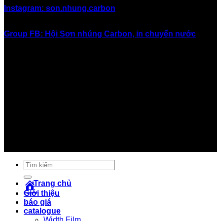
Instagram: son.nhung.carbon
Group FB: Hội Sơn nhúng Carbon, in chuyển nước
#inchuyennuoc #in_chuyển_nước #sonnhung #sơn_nhúng
#nhungcarbon #nhúng_carbon #hydrographics
#watertransferprinting #sonnhungcarbon
#sơn_nhúng_carbon #nhungsoncarbon
#nhúng_sơn_carbon #sơn_in_chuyển_nước
#soninchuyennuoc #sơn_giả_carbon #songiacarbon
#sơn_carbon #son_carbon #vinacarbon #carbonviet
#giá_sơn_carbon #giasoncarbon #sơn_xe #sonxe
#sơn_xe_máy #sonxemay #carbon #cacbon
Tìm
kiếm:
Trang chủ
Giới thiệu
báo giá
catalogue
Width Film