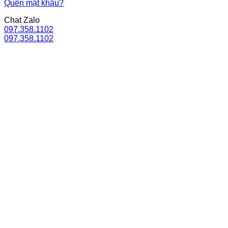
Quên mật khẩu?
Chat Zalo
097.358.1102
097.358.1102