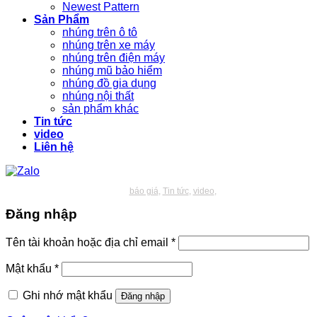
Newest Pattern
Sản Phẩm
nhúng trên ô tô
nhúng trên xe máy
nhúng trên điện máy
nhúng mũ bảo hiểm
nhúng đồ gia dụng
nhúng nội thất
sản phẩm khác
Tin tức
video
Liên hệ
báo giá
Tin tức
video
Đăng nhập
Bắt
Tên tài khoản hoặc địa chỉ email
*
buộc
Bắt
Mật khẩu
*
buộc
Ghi nhớ mật khẩu
Đăng nhập