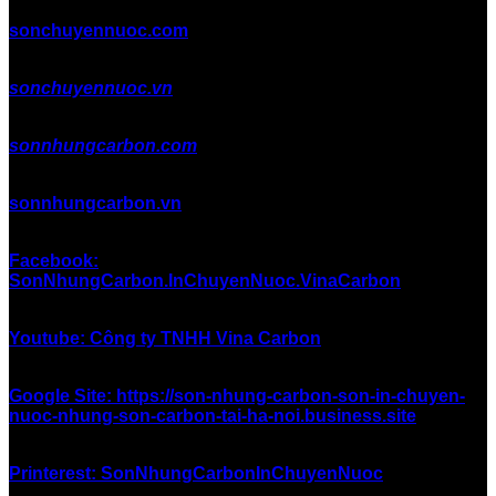
sonchuyennuoc.com
sonchuyennuoc.vn
sonnhungcarbon.com
sonnhungcarbon.vn
Facebook:
SonNhungCarbon.InChuyenNuoc.VinaCarbon
Youtube: Công ty TNHH Vina Carbon
Google Site: https://son-nhung-carbon-son-in-chuyen-
nuoc-nhung-son-carbon-tai-ha-noi.business.site
Printerest: SonNhungCarbonInChuyenNuoc