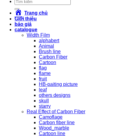
Tìm
kiếm:
Trang chủ
Giới thiệu
báo giá
catalogue
Width Film
alphabert
Animal
Brush line
Carbon Fiber
Cartoon
flag
flame
fruit
HB-paiting picture
leaf
others designs
skull
starry
Real Effect of Carbon Fiber
Camoflage
Carbon fiber line
Wood_marble
Cartoon line