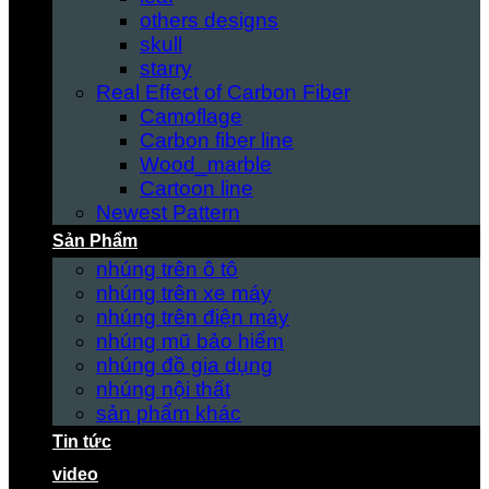
others designs
skull
starry
Real Effect of Carbon Fiber
Camoflage
Carbon fiber line
Wood_marble
Cartoon line
Newest Pattern
Sản Phẩm
nhúng trên ô tô
nhúng trên xe máy
nhúng trên điện máy
nhúng mũ bảo hiểm
nhúng đồ gia dụng
nhúng nội thất
sản phẩm khác
Tin tức
video