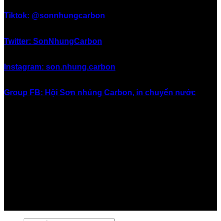
Tiktok: @sonnhungcarbon
Twitter: SonNhungCarbon
Instagram: son.nhung.carbon
Group FB: Hội Sơn nhúng Carbon, in chuyển nước
#inchuyennuoc #in_chuyển_nước #sonnhung #sơn_nhúng
#nhungcarbon #nhúng_carbon #hydrographics
#watertransferprinting #sonnhungcarbon
#sơn_nhúng_carbon #nhungsoncarbon
#nhúng_sơn_carbon #sơn_in_chuyển_nước
#soninchuyennuoc #sơn_giả_carbon #songiacarbon
#sơn_carbon #son_carbon #vinacarbon #carbonviet
#giá_sơn_carbon #giasoncarbon #sơn_xe #sonxe
#sơn_xe_máy #sonxemay #carbon #cacbon