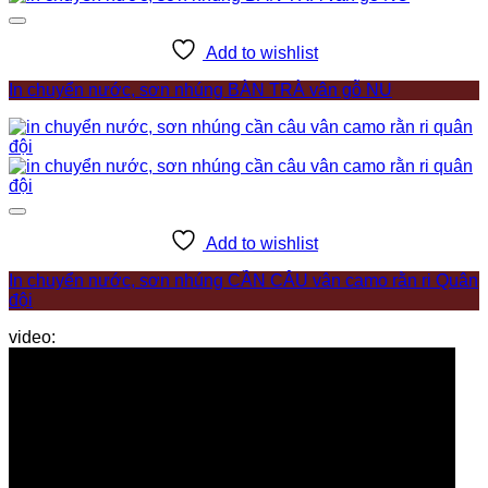
Add to wishlist
In chuyển nước, sơn nhúng BÀN TRÀ vân gỗ NU
Add to wishlist
In chuyển nước, sơn nhúng CẦN CÂU vân camo rằn ri Quân
đội
video: