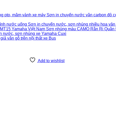
Sơn in chuyển nước vân carbon đỏ c
Sơn in chuyển nước, sơn nhúng nhiều hoa văn
Sơn nhúng màu CAMO Rằn Ri Quân Đ
ển nước, sơn nhúng xe Yamaha Cuxi
iả vân gỗ trên nội thất xe Bus
Add to wishlist