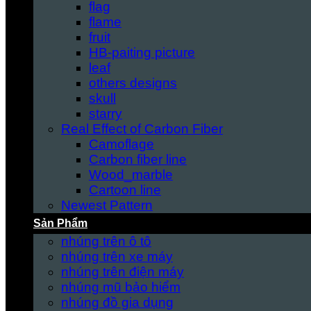
flag
flame
fruit
HB-paiting picture
leaf
others designs
skull
starry
Real Effect of Carbon Fiber
Camoflage
Carbon fiber line
Wood_marble
Cartoon line
Newest Pattern
Sản Phẩm
nhúng trên ô tô
nhúng trên xe máy
nhúng trên điện máy
nhúng mũ bảo hiểm
nhúng đồ gia dụng