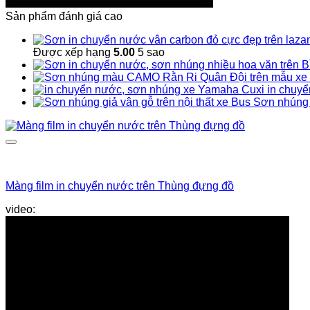
Sản phẩm đánh giá cao
Được xếp hạng
5.00
5 sao
in chuy
Sơn nhúng g
Màng film in chuyển nước trên Thùng đựng đồ
thùng chứa đồ
video: