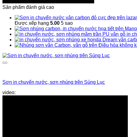
Sản phẩm đánh giá cao
Được xếp hạng
5.00
5 sao
in c
Sơn in chuyển nước, sơn nhúng trên Súng Lục
súng lục
video: