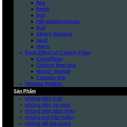
flag
flame
fruit
HB-paiting picture
leaf
others designs
skull
starry
Real Effect of Carbon Fiber
Camoflage
Carbon fiber line
Wood_marble
Cartoon line
Newest Pattern
Sản Phẩm
nhúng trên ô tô
nhúng trên xe máy
nhúng trên điện máy
nhúng mũ bảo hiểm
nhúng đồ gia dụng