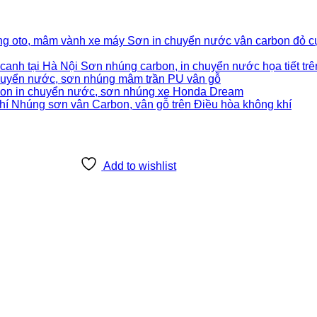
Sơn in chuyển nước vân carbon đỏ c
Sơn nhúng carbon, in chuyển nước họa tiết tr
huyển nước, sơn nhúng mâm trần PU vân gỗ
in chuyển nước, sơn nhúng xe Honda Dream
Nhúng sơn vân Carbon, vân gỗ trên Điều hòa không khí
Add to wishlist