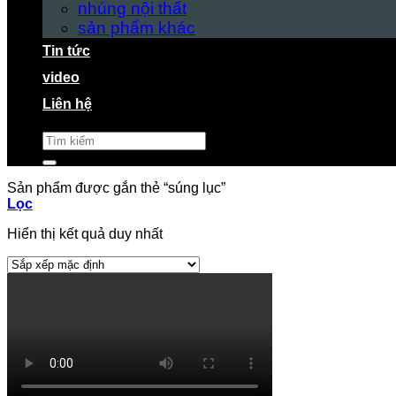
nhúng nội thất
sản phẩm khác
Tin tức
video
Liên hệ
Tìm
kiếm:
Sản phẩm được gắn thẻ “súng lục”
Lọc
Hiển thị kết quả duy nhất