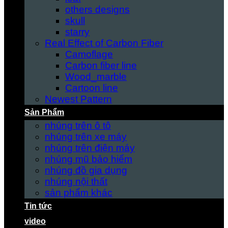
others designs
skull
starry
Real Effect of Carbon Fiber
Camoflage
Carbon fiber line
Wood_marble
Cartoon line
Newest Pattern
Sản Phẩm
nhúng trên ô tô
nhúng trên xe máy
nhúng trên điện máy
nhúng mũ bảo hiểm
nhúng đồ gia dụng
nhúng nội thất
sản phẩm khác
Tin tức
video