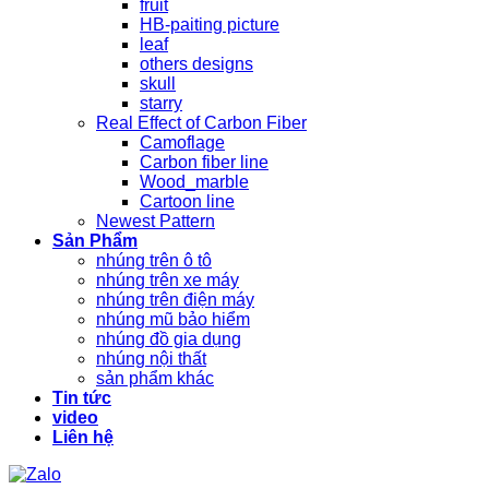
fruit
HB-paiting picture
leaf
others designs
skull
starry
Real Effect of Carbon Fiber
Camoflage
Carbon fiber line
Wood_marble
Cartoon line
Newest Pattern
Sản Phẩm
nhúng trên ô tô
nhúng trên xe máy
nhúng trên điện máy
nhúng mũ bảo hiểm
nhúng đồ gia dụng
nhúng nội thất
sản phẩm khác
Tin tức
video
Liên hệ