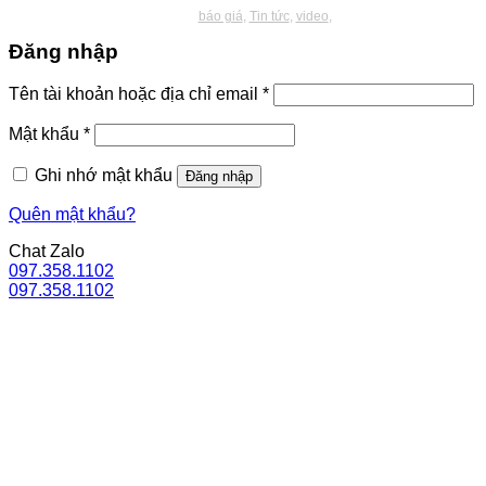
báo giá
Tin tức
video
Đăng nhập
Bắt
Tên tài khoản hoặc địa chỉ email
*
buộc
Bắt
Mật khẩu
*
buộc
Ghi nhớ mật khẩu
Đăng nhập
Quên mật khẩu?
Chat Zalo
097.358.1102
097.358.1102