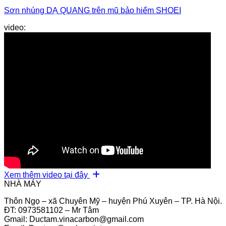
Sơn nhúng DẠ QUANG trên mũ bảo hiểm SHOEI
fullface
video:
Xem thêm video tại đây
NHÀ MÁY
Thôn Ngọ – xã Chuyên Mỹ – huyện Phú Xuyên – TP. Hà Nội.
ĐT: 0973581102 – Mr Tâm
Gmail: Ductam.vinacarbon@gmail.com