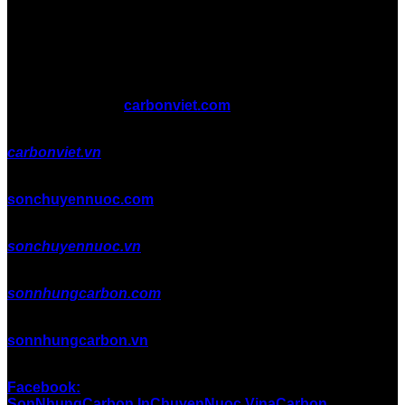
Copyright 2026 ©
carbonviet.com
carbonviet.vn
sonchuyennuoc.com
sonchuyennuoc.vn
sonnhungcarbon.com
sonnhungcarbon.vn
Facebook:
SonNhungCarbon.InChuyenNuoc.VinaCarbon