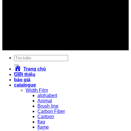
#inchuyennuoc #in_chuyển_nước #sonnhung #sơn_nhúng
#nhungcarbon #nhúng_carbon #hydrographics
#watertransferprinting #sonnhungcarbon
#sơn_nhúng_carbon #nhungsoncarbon
#nhúng_sơn_carbon #sơn_in_chuyển_nước
#soninchuyennuoc #sơn_giả_carbon #songiacarbon
#sơn_carbon #son_carbon #vinacarbon #carbonviet
#giá_sơn_carbon #giasoncarbon #sơn_xe #sonxe
#sơn_xe_máy #sonxemay #carbon #cacbon
Tìm
kiếm:
Trang chủ
Giới thiệu
báo giá
catalogue
Width Film
alphabert
Animal
Brush line
Carbon Fiber
Cartoon
flag
flame