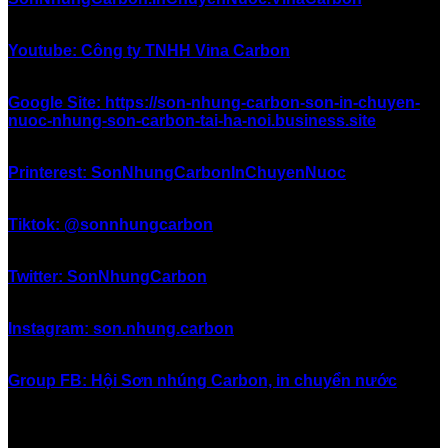
Youtube: Công ty TNHH Vina Carbon
Google Site: https://son-nhung-carbon-son-in-chuyen-
nuoc-nhung-son-carbon-tai-ha-noi.business.site
Printerest: SonNhungCarbonInChuyenNuoc
Tiktok: @sonnhungcarbon
Twitter: SonNhungCarbon
Instagram: son.nhung.carbon
Group FB: Hội Sơn nhúng Carbon, in chuyển nước