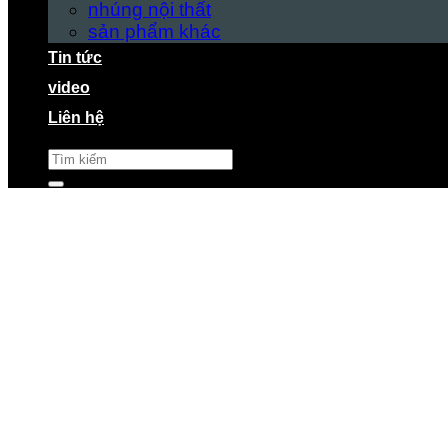
nhúng nội thất
sản phẩm khác
Tin tức
video
Liên hệ
Tìm
kiếm: