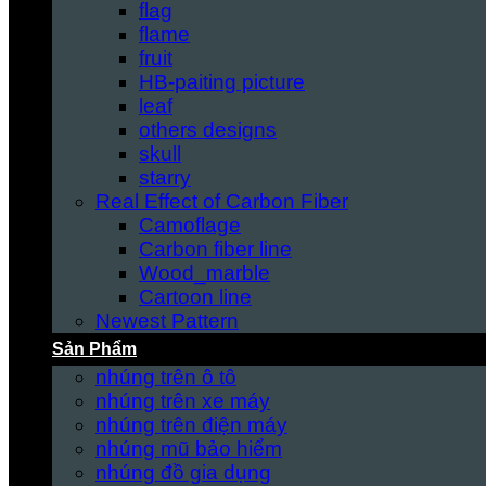
flag
flame
fruit
HB-paiting picture
leaf
others designs
skull
starry
Real Effect of Carbon Fiber
Camoflage
Carbon fiber line
Wood_marble
Cartoon line
Newest Pattern
Sản Phẩm
nhúng trên ô tô
nhúng trên xe máy
nhúng trên điện máy
nhúng mũ bảo hiểm
nhúng đồ gia dụng