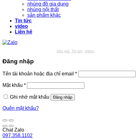
nhúng đồ gia dụng
nhúng nội thất
sản phẩm khác
Tin tức
video
Liên hệ
báo giá
Tin tức
video
Đăng nhập
Bắt
Tên tài khoản hoặc địa chỉ email
*
buộc
Bắt
Mật khẩu
*
buộc
Ghi nhớ mật khẩu
Đăng nhập
Quên mật khẩu?
Chat Zalo
097.358.1102