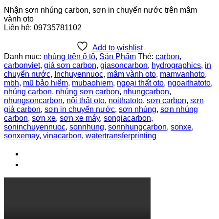
Nhận sơn nhúng carbon, sơn in chuyển nước trên mâm
vành oto
Liên hệ: 09735781102
Add to wishlist
Danh mục:
nhúng trên ô tô
,
Sản Phẩm
Thẻ:
carbon
,
carbonviet
,
giá sơn carbon
,
giasoncarbon
,
hydrographics
,
in
chuyển nước
,
Inchuyennuoc
,
mâm vành oto
,
mamvanhoto
,
mbh
,
mũ bảo hiểm
,
mubaohiem
,
ngoại thất oto
,
ngoaithatoto
,
nhúng carbon
,
nhúng sơn carbon
,
nhungcarbon
,
nhungsoncarbon
,
nội thất oto
,
noithatoto
,
sơn carbon
,
sơn
giả carbon
,
sơn in chuyển nước
,
sơn nhúng
,
sơn nhúng
carbon
,
sơn xe
,
sơn xe máy
,
songiacarbon
,
soninchuyennuoc
,
sonnhung
,
sonnhungcarbon
,
sonxe
,
sonxemay
,
vinacarbon
,
watertransferprinting