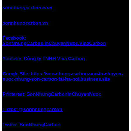
sonnhungcarbon.com
sonnhungcarbon.vn
Facebook:
SonNhungCarbon.InChuyenNuoc.VinaCarbon
Youtube: Công ty TNHH Vina Carbon
Google Site: https://son-nhung-carbon-son-in-chuyen-
nuoc-nhung-son-carbon-tai-ha-noi.business.site
Printerest: SonNhungCarbonInChuyenNuoc
Tiktok: @sonnhungcarbon
Twitter: SonNhungCarbon