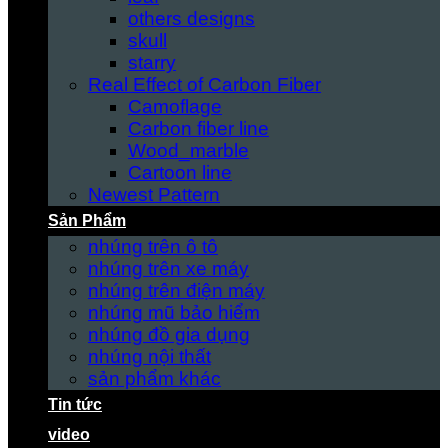
others designs
skull
starry
Real Effect of Carbon Fiber
Camoflage
Carbon fiber line
Wood_marble
Cartoon line
Newest Pattern
Sản Phẩm
nhúng trên ô tô
nhúng trên xe máy
nhúng trên điện máy
nhúng mũ bảo hiểm
nhúng đồ gia dụng
nhúng nội thất
sản phẩm khác
Tin tức
video