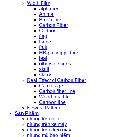
Width Film
alphabert
Animal
Brush line
Carbon Fiber
Cartoon
flag
flame
fruit
HB-paiting picture
leaf
others designs
skull
starry
Real Effect of Carbon Fiber
Camoflage
Carbon fiber line
Wood_marble
Cartoon line
Newest Pattern
Sản Phẩm
nhúng trên ô tô
nhúng trên xe máy
nhúng trên điện máy
nhúng mũ bảo hiểm