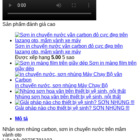
Sản phẩm đánh giá cao
Sơn in chuyển nước vân carbon đỏ cực đẹp trên
lazang oto, mâm vành xe máy
Được xếp hạng
5.00
5 sao
Sơn in màng film trên
giầy dép
in chuyển nước, sơn nhúng Máy Chạy Bộ
Nhúng sơn hoa văn trên thiết bị vệ sinh, nội thất
Giải pháp nào cho thiết bị vệ sinh? SƠN NHÚNG !!!
Mô tả
Nhận sơn nhúng carbon, sơn in chuyển nước trên mâm
vành oto