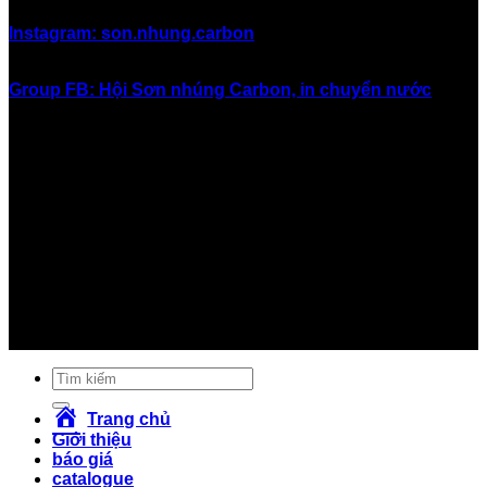
Instagram: son.nhung.carbon
Group FB: Hội Sơn nhúng Carbon, in chuyển nước
#inchuyennuoc #in_chuyển_nước #sonnhung #sơn_nhúng
#nhungcarbon #nhúng_carbon #hydrographics
#watertransferprinting #sonnhungcarbon
#sơn_nhúng_carbon #nhungsoncarbon
#nhúng_sơn_carbon #sơn_in_chuyển_nước
#soninchuyennuoc #sơn_giả_carbon #songiacarbon
#sơn_carbon #son_carbon #vinacarbon #carbonviet
#giá_sơn_carbon #giasoncarbon #sơn_xe #sonxe
#sơn_xe_máy #sonxemay #carbon #cacbon
Tìm
kiếm:
Trang chủ
Giới thiệu
báo giá
catalogue