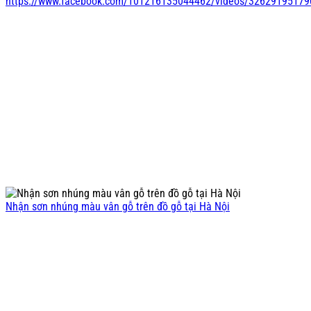
https://www.facebook.com/101216135044462/videos/3262919517
Nhận sơn nhúng màu vân gỗ trên đồ gỗ tại Hà Nội