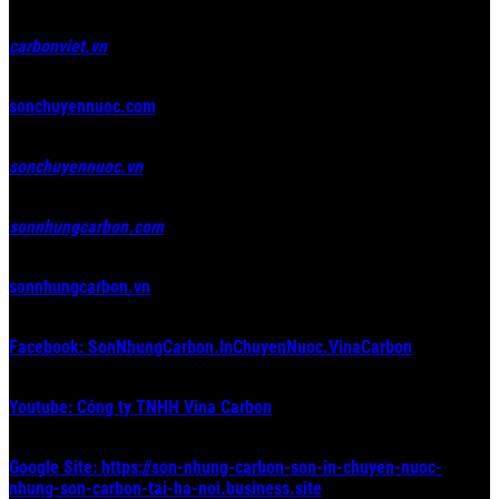
carbonviet.vn
sonchuyennuoc.com
sonchuyennuoc.vn
sonnhungcarbon.com
sonnhungcarbon.vn
Facebook: SonNhungCarbon.InChuyenNuoc.VinaCarbon
Youtube: Công ty TNHH Vina Carbon
Google Site: https://son-nhung-carbon-son-in-chuyen-nuoc-
nhung-son-carbon-tai-ha-noi.business.site