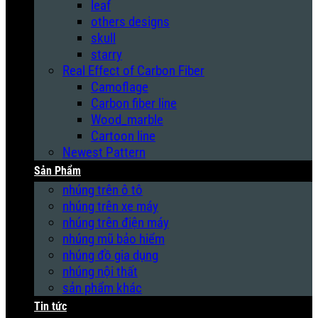
leaf
others designs
skull
starry
Real Effect of Carbon Fiber
Camoflage
Carbon fiber line
Wood_marble
Cartoon line
Newest Pattern
Sản Phẩm
nhúng trên ô tô
nhúng trên xe máy
nhúng trên điện máy
nhúng mũ bảo hiểm
nhúng đồ gia dụng
nhúng nội thất
sản phẩm khác
Tin tức