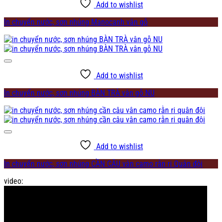
Add to wishlist
In chuyển nước, sơn nhúng Manocanh vân gỗ
Add to wishlist
In chuyển nước, sơn nhúng BÀN TRÀ vân gỗ NU
Add to wishlist
In chuyển nước, sơn nhúng CẦN CÂU vân camo rằn ri Quân đội
video: