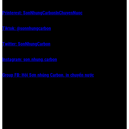
Printerest: SonNhungCarbonInChuyenNuoc
Tiktok: @sonnhungcarbon
Twitter: SonNhungCarbon
Instagram: son.nhung.carbon
Group FB: Hội Sơn nhúng Carbon, in chuyển nước
#inchuyennuoc #in_chuyển_nước #sonnhung #sơn_nhúng
#nhungcarbon #nhúng_carbon #hydrographics
#watertransferprinting #sonnhungcarbon #sơn_nhúng_carbon
#nhungsoncarbon #nhúng_sơn_carbon #sơn_in_chuyển_nước
#soninchuyennuoc #sơn_giả_carbon #songiacarbon #sơn_carbon
#son_carbon #vinacarbon #carbonviet #giá_sơn_carbon