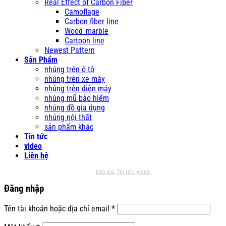
Real Effect of Carbon Fiber
Camoflage
Carbon fiber line
Wood_marble
Cartoon line
Newest Pattern
Sản Phẩm
nhúng trên ô tô
nhúng trên xe máy
nhúng trên điện máy
nhúng mũ bảo hiểm
nhúng đồ gia dụng
nhúng nội thất
sản phẩm khác
Tin tức
video
Liên hệ
báo giá
Tin tức
video
Đăng nhập
Bắt
Tên tài khoản hoặc địa chỉ email
*
buộc