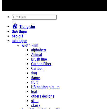
#giasoncarbon #sơn_xe #sonxe #sơn_xe_máy #sonxemay #carbon
#cacbon
Tìm
kiếm:
Trang chủ
Giới thiệu
báo giá
catalogue
Width Film
alphabert
Animal
Brush line
Carbon Fiber
Cartoon
flag
flame
fruit
HB-paiting picture
leaf
others designs
skull
starry